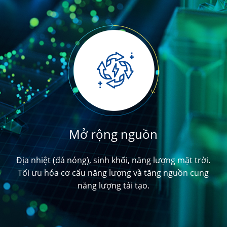
Tiết kiệm năng lượng
Mở rộng nguồn
Thu hồi nhiệt thải (Nhiệt thải công nghiệp) Tái chế tài
Địa nhiệt (đá nóng), sinh khối, năng lượng mặt trời.
Tối ưu hóa cơ cấu năng lượng và tăng nguồn cung
nguyên thải để phát điện, tiết kiệm năng lượng sơ
cấp, nâng cao hiệu quả kinh tế và giảm ô nhiễm
năng lượng tái tạo.