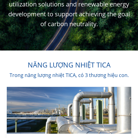
utilization solutions and renewable energy
development to support achieving the goal
of carbon neutrality.
NĂNG LƯỢNG NHIỆT TICA
Trong năng lượng nhiệt TICA, có 3 thương hiệu con.