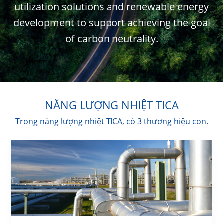
utilization solutions and renewable energy
development to support achieving the goal
of carbon neutrality.
NĂNG LƯỢNG NHIỆT TICA
Trong năng lượng nhiệt TICA, có 3 thương hiệu con.